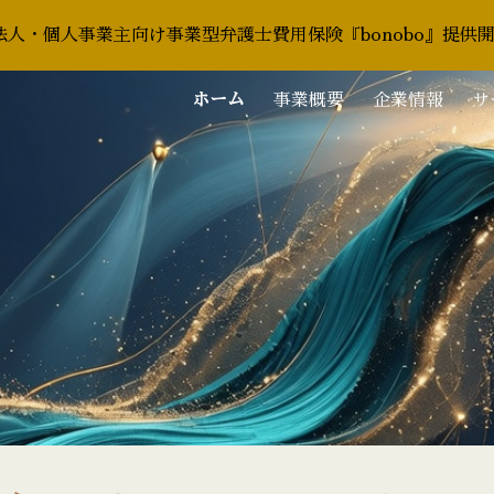
人・個人事業主向け事業型弁護士費用保険『bonobo』提供
ip to main content
Skip to navigat
ホーム
事業概要
企業情報
サ