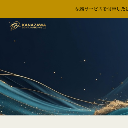
法務サービスを付帯した法
Sk